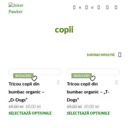
0
0
copii
REDUCERI!
REDUCERI!
Tricou copii din
Tricou copii din
bumbac organic –
bumbac organic – „T-
„D-Dogs”
Dogs”
Prețul
Prețul
Prețul
Prețul
69,00
lei
60,00
lei
69,00
lei
60,00
lei
inițial
curent
inițial
curent
Acest
Aces
SELECTEAZĂ OPȚIUNILE
SELECTEAZĂ OPȚIUNILE
a
este:
a
este:
produs
prod
fost:
60,00 lei.
fost:
60,00 lei.
69,00 lei.
69,00 lei.
are
are