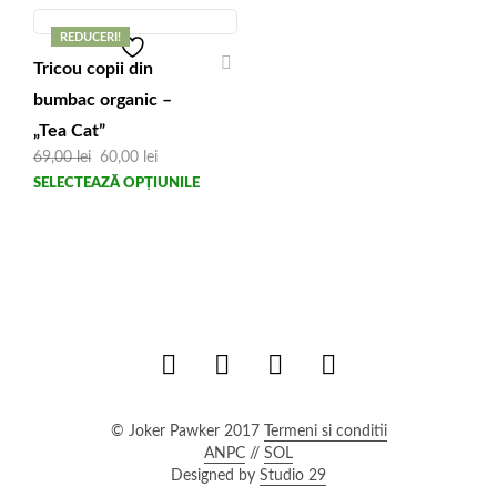
mai
mai
multe
mult
REDUCERI!
variații.
variaț
Tricou copii din
Opțiunile
Opți
bumbac organic –
pot
pot
fi
fi
„Tea Cat”
alese
alese
Prețul
Prețul
69,00
lei
60,00
lei
inițial
curent
în
în
Acest
SELECTEAZĂ OPȚIUNILE
a
este:
pagina
pagi
produs
fost:
60,00 lei.
produsului.
produ
69,00 lei.
are
mai
multe
variații.
Opțiunile
pot
fi
alese
în
© Joker Pawker 2017
Termeni si conditii
pagina
ANPC
//
SOL
produsului.
Designed by
Studio 29