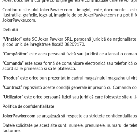
Acest document conține condițiile generale contractuale care se vor apli
Conținutul site-ului JokerPawker.com – imagini, texte, documente – este
Ilustrațiile, graficile, logo-ul, imaginile de pe JokerPawker.com nu pot fi
JokerPawker.com.
Definiții
”
Vînzător
” este SC Joker Pawker SRL, persoană juridică de naționalitate
și cod unic de înregistrare fiscală 38209170.
”
Cumpărător
” este acea persoană fizică sau juridică ce a lansat o coma
”
Comanda
” este acea formă de comunicare electronică sau telefonică ce
acord să le primească și să le plătească.
”
Produs
” este orice bun prezentat în cadrul magazinului magazinului vir
”
Contract
” reprezintă aceste condiții generale împreună cu Comanda co
”
Utilizator
” este orice persoană fizică sau juridică care foloseste site-u
Politica de confidentialitate
JokerPawker.com
se angajează să respecte cu strictețe confidențialitatea 
Datele solicitate pe acest site sunt: numele, prenumele, numarul de telefo
facturare.