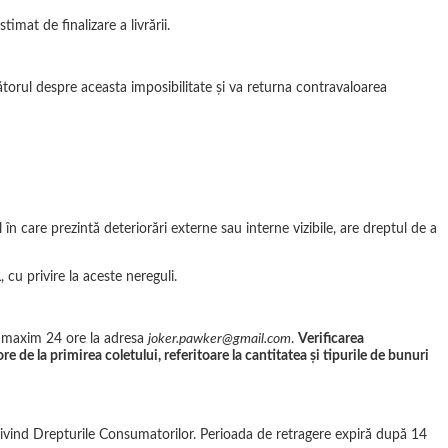
mat de finalizare a livrării.
ătorul despre aceasta imposibilitate și va returna contravaloarea
 în care prezintă deteriorări externe sau interne vizibile, are dreptul de a
cu privire la aceste nereguli.
în maxim 24 ore la adresa
joker.pawker@gmail.com
.
Verificarea
 de la primirea coletului, referitoare la cantitatea şi tipurile de bunuri
rivind Drepturile Consumatorilor. Perioada de retragere expiră după 14