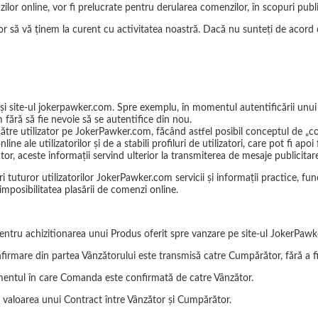
r online, vor fi prelucrate pentru derularea comenzilor, în scopuri public
tor să vă ținem la curent cu activitatea noastră. Dacă nu sunteți de acord 
ri și site-ul jokerpawker.com. Spre exemplu, în momentul autentificării unu
 fără să fie nevoie să se autentifice din nou.
ătre utilizator pe JokerPawker.com, făcând astfel posibil conceptul de „c
ne ale utilizatorilor și de a stabili profiluri de utilizatori, care pot fi a
zator, aceste informații servind ulterior la transmiterea de mesaje publicitar
tuturor utilizatorilor JokerPawker.com servicii și informații practice, fun
imposibilitatea plasării de comenzi online.
 pentru achizitionarea unui Produs oferit spre vanzare pe site-ul JokerPa
firmare din partea Vânzătorului este transmisă catre Cumpărător, fără a f
momentul în care Comanda este confirmată de catre Vânzător.
valoarea unui Contract între Vânzător și Cumpărător.