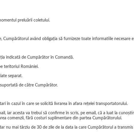
momentul preluării coletului.
Cumpărătorul având obligația să furnizeze toate informatiile necesare emit
ocația indicată de Cumpărător în Comandă.
e teritoriul României.
iate separat.
fi suportată de către Cumpărător.
ri în cazul în care se solicită livrarea în afara rețelei transportatorului.
il, iar acesta va trebui să confirme în scris, pe email, că a luat la cunoști
area comenzii, fără costuri suplimentare din partea Cumpărătorului.
dar nu mai târziu de 30 de zile de la data la care Cumpărătorul a transm