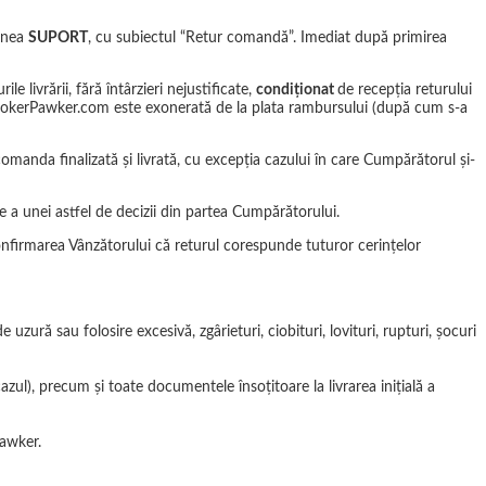
iunea
SUPORT
, cu subiectul “Retur comandă”. Imediat după primirea
livrării, fără întârzieri nejustificate,
condiţionat
de recepţia returului
, JokerPawker.com este exonerată de la plata rambursului (după cum s-a
manda finalizată şi livrată, cu excepţia cazului în care Cumpărătorul şi-
 a unei astfel de decizii din partea Cumpărătorului.
onfirmarea Vânzătorului că returul corespunde tuturor cerinţelor
zură sau folosire excesivă, zgârieturi, ciobituri, lovituri, rupturi, şocuri
cazul), precum şi toate documentele însoţitoare la livrarea iniţială a
Pawker.