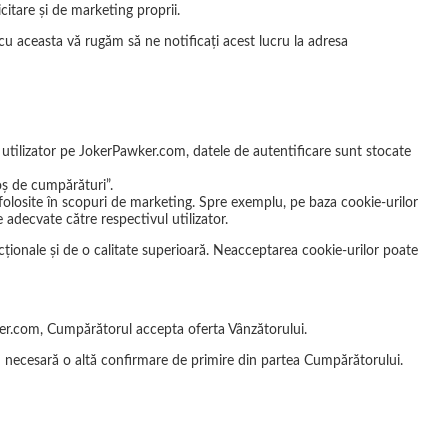
itare și de marketing proprii.
cu aceasta vă rugăm să ne notificați acest lucru la adresa
i utilizator pe JokerPawker.com, datele de autentificare sunt stocate
oș de cumpărături”.
poi folosite în scopuri de marketing. Spre exemplu, pe baza cookie-urilor
e adecvate către respectivul utilizator.
cționale și de o calitate superioară. Neacceptarea cookie-urilor poate
wker.com, Cumpărătorul accepta oferta Vânzătorului.
i necesară o altă confirmare de primire din partea Cumpărătorului.