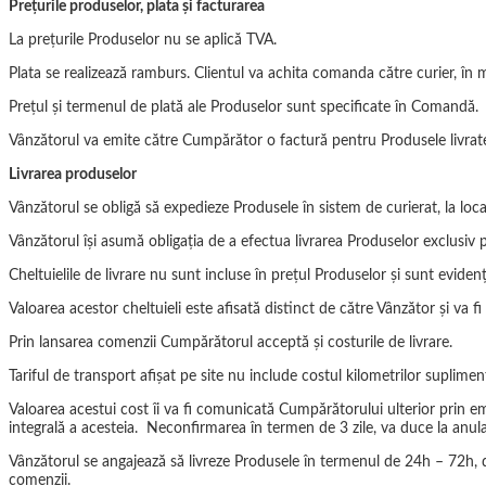
Prețurile produselor, plata și facturarea
La prețurile Produselor nu se aplică TVA.
Plata se realizează ramburs. Clientul va achita comanda către curier, în 
Prețul și termenul de plată ale Produselor sunt specificate în Comandă.
Vânzătorul va emite către Cumpărător o factură pentru Produsele livrate, 
Livrarea produselor
Vânzătorul se obligă să expedieze Produsele în sistem de curierat, la l
Vânzătorul își asumă obligația de a efectua livrarea Produselor exclusiv p
Cheltuielile de livrare nu sunt incluse în prețul Produselor și sunt evidenț
Valoarea acestor cheltuieli este afisată distinct de către Vânzător și va 
Prin lansarea comenzii Cumpărătorul acceptă și costurile de livrare.
Tariful de transport afișat pe site nu include costul kilometrilor suplimenta
Valoarea acestui cost îi va fi comunicată Cumpărătorului ulterior prin ema
integrală a acesteia. Neconfirmarea în termen de 3 zile, va duce la anul
Vânzătorul se angajează să livreze Produsele în termenul de 24h – 72h, 
comenzii.