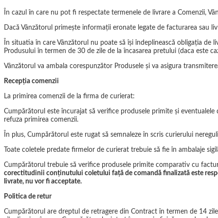
În cazul în care nu pot fi respectate termenele de livrare a Comenzii, Vân
Dacă Vânzătorul primește informații eronate legate de facturarea sau li
În situatia în care Vânzătorul nu poate să își îndeplinească obligația de
Produsului în termen de 30 de zile de la încasarea pretului (daca este caz
Vânzătorul va ambala corespunzător Produsele și va asigura transmitere
Recepţia comenzii
La primirea comenzii de la firma de curierat:
Cumpărătorul este încurajat să verifice produsele primite şi eventualele det
refuza primirea comenzii.
În plus, Cumpărătorul este rugat să semnaleze în scris curierului neregul
Toate coletele predate firmelor de curierat trebuie să fie în ambalaje sigil
Cumpărătorul trebuie să verifice produsele primite comparativ cu factura,
corectitudinii conţinutului coletului faţă de comandă finalizată este respo
livrate, nu vor fi acceptate.
Politica de retur
Cumpărătorul are dreptul de retragere din Contract în termen de 14 zile