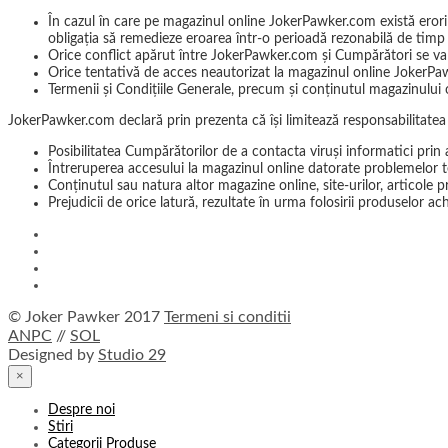
În cazul în care pe magazinul online JokerPawker.com există erori
obligaţia să remedieze eroarea într-o perioadă rezonabilă de timp
Orice conflict apărut între JokerPawker.com şi Cumpărători se va re
Orice tentativă de acces neautorizat la magazinul online JokerPaw
Termenii și Condițiile Generale, precum şi conținutul magazinului
JokerPawker.com declară prin prezenta că îşi limitează responsabilitatea
Posibilitatea Cumpărătorilor de a contacta viruşi informatici prin
Întreruperea accesului la magazinul online datorate problemelor teh
Conţinutul sau natura altor magazine online, site-urilor, artico
Prejudicii de orice latură, rezultate în urma folosirii produselor 
© Joker Pawker 2017
Termeni si conditii
ANPC
//
SOL
Designed by
Studio 29
×
Despre noi
Stiri
Categorii Produse