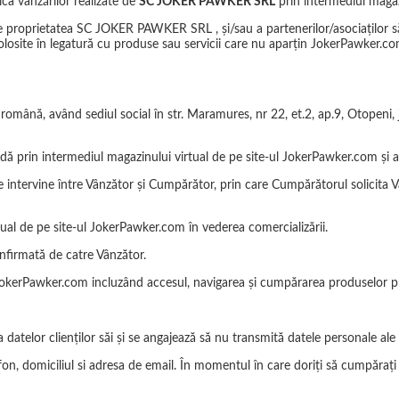
ca vânzărilor realizate de
SC JOKER PAWKER SRL
prin intermediul magaz
 proprietatea SC JOKER PAWKER SRL , și/sau a partenerilor/asociaților săi 
 folosite în legatură cu produse sau servicii care nu aparțin JokerPawker.com
 română, având sediul social în str. Maramures, nr 22, et.2, ap.9, Otopeni
ndă prin intermediul magazinului virtual de pe site-ul JokerPawker.com și
 intervine între Vânzător și Cumpărător, prin care Cumpărătorul solicita 
tual de pe site-ul JokerPawker.com în vederea comercializării.
nfirmată de catre Vânzător.
l JokerPawker.com incluzând accesul, navigarea și cumpărarea produselor pr
datelor clienților săi și se angajează să nu transmită datele personale ale cl
n, domiciliul si adresa de email. În momentul în care doriți să cumpărați o