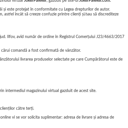
inului virtual
JokerPawker
, găzduit pe site-ul
JokerPawker.com
.
și este protejat în conformitate cu Legea drepturilor de autor.
, astfel încât să creeze confuzie printre clienți și/sau să discrediteze
, jud. Ilfov, avîd număr de ordine în Registrul Comerțului J23/4663/2017
 a cărui comandă a fost confirmată de vânzător.
Vânzătorului livrarea produselor selectate pe care Cumpărătorul este de
in intermediul magazinului virtual gazduit de acest site.
ienților către terți.
nline vi se vor solicita suplimentar: adresa de livrare și adresa de