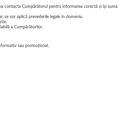
r va contacta Cumpărătorul pentru informarea corectă şi îşi suma
r, se vor aplică prevederile legale în domeniu.
nte.
labilă a Cumpărătorilor.
informativ sau promoţional.