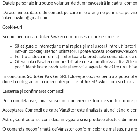
Datele personale introduse voluntar de dumneavoastră în cadrul comenzilo
De asemenea, datele de contact pe care ni le oferiți ne permit ca pe vii
joker.pawker@gmail.com.
Cookie-uri
Scopul pentru care JokerPawker.com foloseste cookie-uri este:
Să asigure o interacțiune mai rapidă și mai ușoară între utilizato
într-un cookie; ulterior, utilizatorul poate accesa JokerPawker.com
Pentru a stoca informații referitoare la produsele comandate de c
Ofera JokerPawker.com posibilitatea de a monitoriza activitățile onli
pot fi identificate produsele și serviciile agreate de către un utili
În concluzie, SC Joker Pawker SRL folosește cookies pentru a putea oferi 
duce la o degradare a experienței pe site-ul JokerPawker.com și chiar la 
Lansarea și confirmarea comenzii
Prin completarea și finalizarea unei comenzi electronice sau telefonice
Acceptarea Comenzii de catre Vânzător este finalizată atunci când o con
Astfel, Contractul se considera în vigoare și își produce efectele din 
O comandă neconfirmată de Vânzător conform celor de mai sus, nu are 