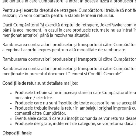
zile din ziua în care Cumpărătorul a intrat în posesia fizică a produsel
Pentru a-şi exercita dreptul de retragere, Cumpărătorul trebuie să notif
sesizării, vă vom contacta pentru a stabilii termenii returului.
Dacă Cumpărătorul îşi exercită dreptul de retragere, JokerPawker.com va r
până la acel moment. În cazul în care produsele returnate nu au intrat 
menţionat anterior) până la rezolvarea situaţiei.
Rambursarea contravalorii produselor şi transportului către Cumpărător se
a exprimat acordul expres pentru o altă modalitate de rambursare.
Rambursarea contravalorii produselor şi transportului către Cumpărător n
Rambursarea contravalorii produselor şi transportului către Cumpărător s
menţionate în prezentul document “Temeni și Condiții Generale”
Condiţiile de retur
sunt detaliate mai jos:
Produsele trebuie să fie în aceeaşi stare în care Cumpărătorul le-a 
mecanice / electrice.
Produsele care nu sunt însoţite de toate accesoriile nu se acceptă 
Produsele trebuie livrate la retur în ambalajul original împreună cu 
comenzii către Cumpărător.
Eventualele cadouri care au însoţit comanda se vor returna dea
Produsele desigilate, indiferent de categorie, se vor returna dacă
Dispoziţii finale