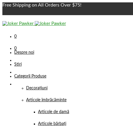
Free Shipping on All Orders Over $75!
0
0
Despre noi
Stiri
Categorii Produse
Decorațiuni
Articole îmbrăcăminte
Articole de damă
Articole bărbați