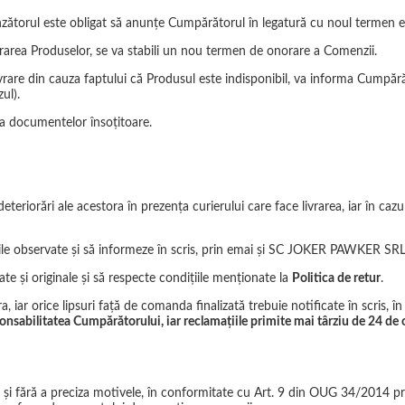
zătorul este obligat să anunțe Cumpărătorul în legatură cu noul termen esti
vrarea Produselor, se va stabili un nou termen de onorare a Comenzii.
 livrare din cauza faptului că Produsul este indisponibil, va informa Cumpăr
ul).
a documentelor însoțitoare.
eriorări ale acestora în prezenţa curierului care face livrarea, iar în cazul
ile observate şi să informeze în scris, prin emai și SC JOKER PAWKER SRL, 
ate şi originale şi să respecte condiţiile menţionate la
Politica de retur
.
 iar orice lipsuri faţă de comanda finalizată trebuie notificate în scris, 
nsabilitatea Cumpărătorului, iar reclamaţiile primite mai târziu de 24 de ore
 şi fără a preciza motivele, în conformitate cu Art. 9 din OUG 34/2014 p