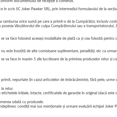
or conform documentului de recepţie a comenzii.
ice în scris SC Joker Pawker SRL, prin intermediul formularului de la secț
ambursa orice sumă pe care a primit-o de la Cumpărător, inclusiv costurile 
în posesia Vânzătorului din culpa Cumpărătorului sau a transportatorului
 va face folosind aceeaşi modalitate de plată ca şi cea folosită pentru co
u este însoţită de alte comisioane suplimentare, penalităţi, etc ca urmare
e va face în maxim 5 zile lucrătoare de la primirea produselor retur şi c
primit, nepurtate (în cazul articolelor de îmbrăcăminte), fără pete, urme de u
la retur.
etichetele iniţiale, intacte, certificatele de garanţie în original (dacă este 
semenea odată cu produsele.
 îndeplinesc condiţii mai sus menţionate şi urmare evaluării echipei Joker 