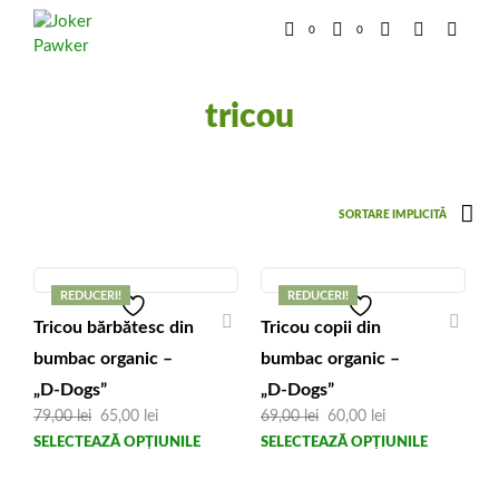
0
0
tricou
REDUCERI!
REDUCERI!
Tricou bărbătesc din
Tricou copii din
bumbac organic –
bumbac organic –
„D-Dogs”
„D-Dogs”
Prețul
Prețul
Prețul
Prețul
79,00
lei
65,00
lei
69,00
lei
60,00
lei
inițial
curent
inițial
curent
Acest
Aces
SELECTEAZĂ OPȚIUNILE
SELECTEAZĂ OPȚIUNILE
a
este:
a
este:
produs
prod
fost:
65,00 lei.
fost:
60,00 lei.
79,00 lei.
69,00 lei.
are
are