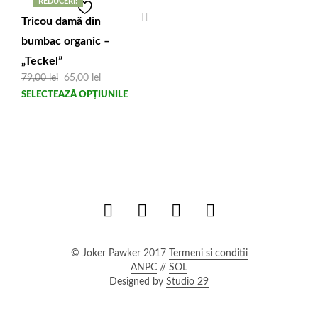
multe
mult
REDUCERI!
variații.
variaț
Tricou damă din
Opțiunile
Opți
bumbac organic –
pot
pot
fi
fi
„Teckel”
alese
alese
Prețul
Prețul
79,00
lei
65,00
lei
inițial
curent
în
în
Acest
SELECTEAZĂ OPȚIUNILE
a
este:
pagina
pagi
produs
fost:
65,00 lei.
produsului.
produ
79,00 lei.
are
mai
multe
variații.
Opțiunile
pot
fi
alese
în
© Joker Pawker 2017
Termeni si conditii
pagina
ANPC
//
SOL
produsului.
Designed by
Studio 29