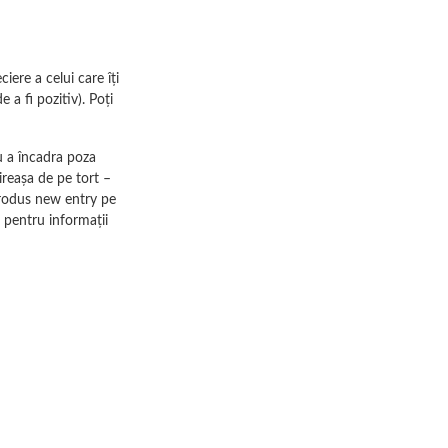
ere a celui care îți
 a fi pozitiv). Poți
ru a încadra poza
ireașa de pe tort –
produs new entry pe
 pentru informații