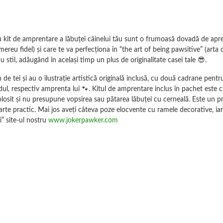
kit de amprentare a lăbuței câinelui tău sunt o frumoasă dovadă de apreci
mereu fidel) și care te va perfecționa în “the art of being pawsitive” (arta de
 cu stil, adăugând în același timp un plus de originalitate casei tale 😎.
de tei și au o ilustrație artistică originală inclusă, cu două cadrane pent
ul, respectiv amprenta lui 🐾. Kitul de amprentare inclus în pachet este c
olosit și nu presupune vopsirea sau pătarea lăbuței cu cerneală. Este un 
rte practic. Mai jos aveți câteva poze elocvente cu ramele decorative, iar
i” site-ul nostru
www.jokerpawker.com