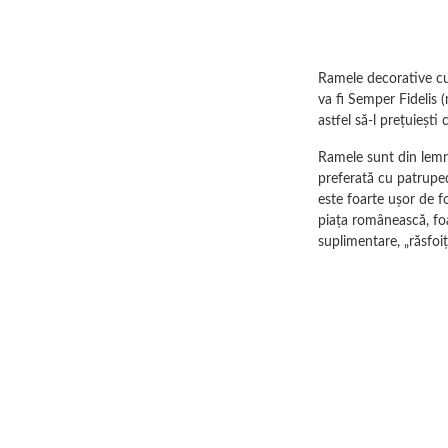
Ramele decorative cu 
va fi Semper Fidelis (
astfel să-l prețuiești
Ramele sunt din lemn 
preferată cu patruped
este foarte ușor de f
piața românească, foa
suplimentare, „răsfoiț