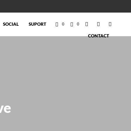
SOCIAL
SUPORT
0
0
C
CONTACT
o
ș
ve