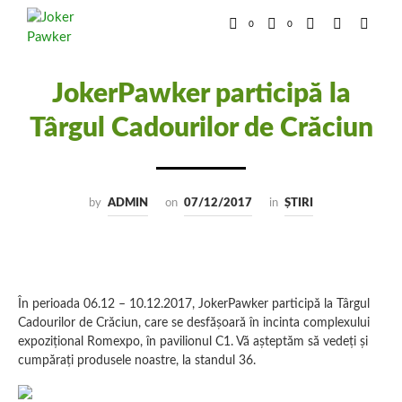
0
0
JokerPawker participă la
Târgul Cadourilor de Crăciun
by
ADMIN
on
07/12/2017
in
ȘTIRI
În perioada 06.12 – 10.12.2017, JokerPawker participă la Târgul
Cadourilor de Crăciun, care se desfășoară în incinta complexului
expozițional Romexpo, în pavilionul C1. Vă așteptăm să vedeți și
cumpărați produsele noastre, la standul 36.